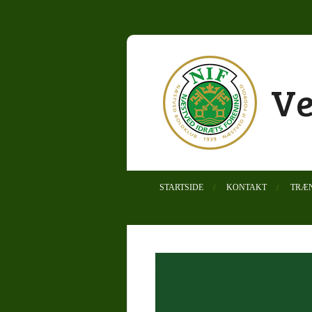
Spring
til
hovedindhold
Ve
STARTSIDE
KONTAKT
TRÆN