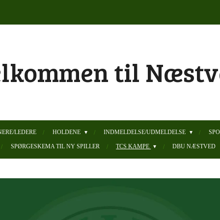
lkommen til Næstv
ERE/LEDERE
HOLDENE
INDMELDELSE/UDMELDELSE
SP
SPØRGESKEMA TIL NY SPILLER
TCS KAMPE
DBU NÆSTVED