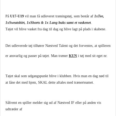
På
U17-U19
vil man få udleveret træningstøj, som består af
1xTee,
1xSweatshirt, 1xShorts & 1x Lang buks samt et vaskenet
.
Tøjet vil blive vasket fra dag til dag og blive lagt på plads i skabene.
Det udleverede tøj tilhører Næstved Talent og det forventes, at spilleren
er ansvarlig og passer på tøjet. Man træner
KUN
i tøj med sit eget nr.
Tøjet skal som udgangspunkt blive i klubben. Hvis man en dag nød til
at låne det med hjem, SKAL dette aftales med trænerteamet.
Såfremt en spiller melder sig ud af Næstved IF eller på anden vis
udtræder af